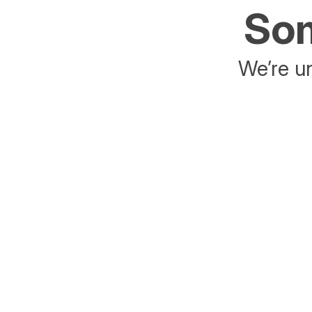
Som
We’re un