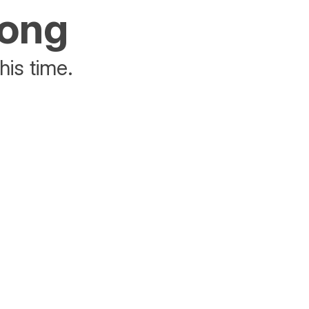
rong
his time.